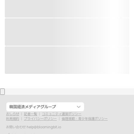
韓国経済メディアグループ
おしらせ
記者一覧
コミュニティ運営ポリシー
利用規約
プライバシーポリシー
倫理規範・青少年保護ポリシー
お問い合わせ
help@bloomingbit.io