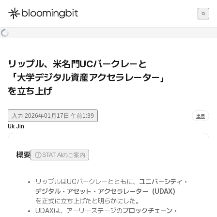
한국어
English
日本語
リップル、米名門UCバークレーと
「大学デジタル資産アクセラレーター」
を立ち上げ
入力
2026年01月17日 午前1:39
出典
Uk Jin
概要
STAT AIのご案内
リップルはUCバークレーとともに、
ユニバーシティ・
デジタル・アセット・アクセラレーター（UDAX）
を正式に立ち上げたと明らかにした。
UDAXは、アーリーステージの
ブロックチェーン・