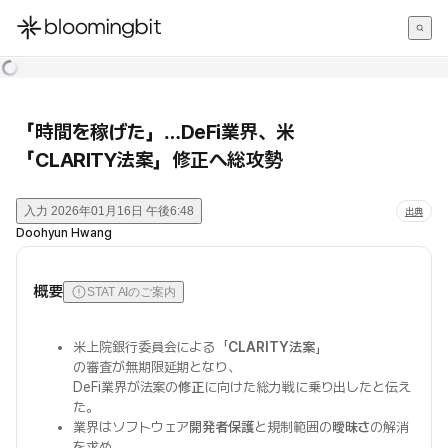
한국어
English
日本語
「時間を稼げた」…DeFi業界、米
「CLARITY法案」修正へ総攻勢
入力
2026年01月16日 午後6:48
出典
Doohyun Hwang
概要
STAT AIのご案内
米上院銀行委員会による「
CLARITY法案
」
の審査が無期限延期となり、
DeFi業界が法案の
修正
に向けた総力戦に乗り出したと伝え
た。
業界はソフトウェア
開発者保護
と規制範囲の
曖昧さ
の解消
を求め、