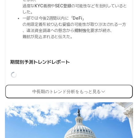
過度な
KYC
義務や
SEC登録
の可能性などを批判していると
した。
一部では今後2週間以内に「
DeFi
」
の用語定義を絞り込む
妥協
の可能性が取り沙汰される一方
、違法資金調達への懸念から
規制強化
要求が続き、
難航が見込まれると伝えた。
期間別予測トレンドレポート
中長期のトレンド分析をもっと見る