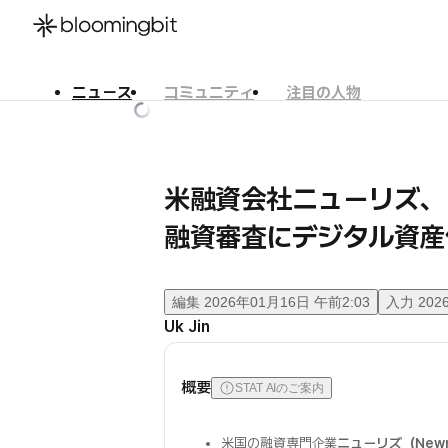
ニュース
コミュニティ
注目の人物
한국어
English
日本語
米融資会社ニューリズ、
融資審査にデジタル資産
編集
2026年01月16日 午前2:03
入力
202
Uk Jin
概要
STAT AIのご案内
米国の融資専門企業
ニューリズ（Newr