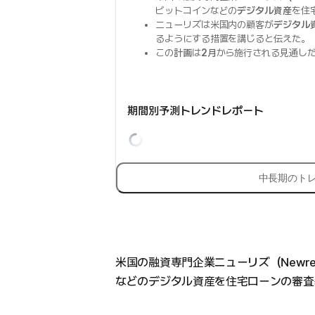
ビットコインなどの
デジタル資産
を住
ニューリズは米国内の顧客が
デジタル
るようにする措置を講じると伝えた。
この
計画
は
2月
から施行される見通し
期間別予測トレンドレポート
中長期のト
米国の融資専門企業ニューリズ（Newr
などのデジタル資産を住宅ローンの審査