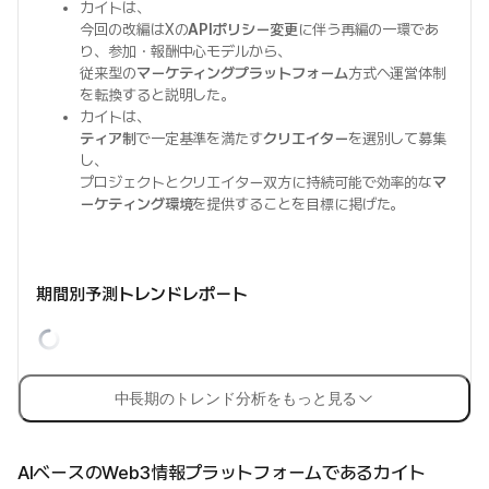
カイトは、
今回の改編はXの
APIポリシー変更
に伴う再編の一環であ
り、参加・報酬中心モデルから、
従来型の
マーケティングプラットフォーム
方式へ運営体制
を転換すると説明した。
カイトは、
ティア制
で一定基準を満たす
クリエイター
を選別して募集
し、
プロジェクトとクリエイター双方に持続可能で効率的な
マ
ーケティング環境
を提供することを目標に掲げた。
期間別予測トレンドレポート
中長期のトレンド分析をもっと見る
AIベースのWeb3情報プラットフォームであるカイト