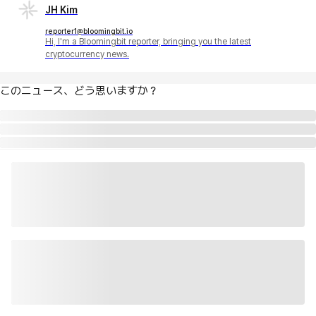
JH Kim
reporter1@bloomingbit.io
Hi, I'm a Bloomingbit reporter, bringing you the latest
cryptocurrency news.
このニュース、どう思いますか？