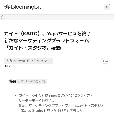
한국어
English
日本語
カイト（KAITO）、Yapsサービスを終了…
新たなマーケティングプラットフォーム
「カイト・スタジオ」始動
入力
2026年01月15日 午後12:01
出典
JH Kim
概要
STAT AIのご案内
カイト（KAITO）は
Yaps
および
インセンティブ・
リーダーボード
を終了し、
新たなマーケティングプラットフォーム
カイト・スタジオ
（Kaito Studio）
を立ち上げると発表した。