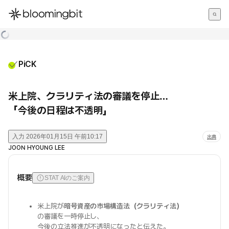
한국어
English
日本語
PiCK
米上院、クラリティ法の審議を停止…
「今後の日程は不透明」
入力
2026年01月15日 午前10:17
出典
JOON HYOUNG LEE
概要
STAT AIのご案内
米上院が
暗号資産の市場構造法（クラリティ法）
の審議を一時停止し、
今後の立法推進が不透明になったと伝えた。