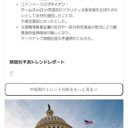
コインベースの
ブライアン・
アームストロングCEO
がクラリティ法案草案を支持できな
いとして支持を撤回したことが、
不確実要因になったとした。
主要
暗号資産企業
の反対や一部共和党議員の懸念により
超
党派の支持
確保が難しくなり、
マークアップ再開日程も
不透明
だと伝えた。
期間別予測トレンドレポート
中長期のトレンド分析をもっと見る