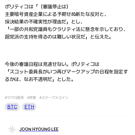
ポリティコは「（審議停止は）
主要暗号資産企業による予期せぬ新たな反対と、
採決結果の不確実性が理由だ」とし、
「一部の共和党議員もクラリティ法に懸念を示しており、
超党派の支持を得るのは難しい状況だ」と伝えた。
今後の審議日程は見通せない。ポリティコは
「スコット委員長がいつ再びマークアップの日程を設定す
るかは、なお不透明だ」とした。
#マクロ経済
#政策
#ステーブルコイン
BTC
ETH
JOON HYOUNG LEE