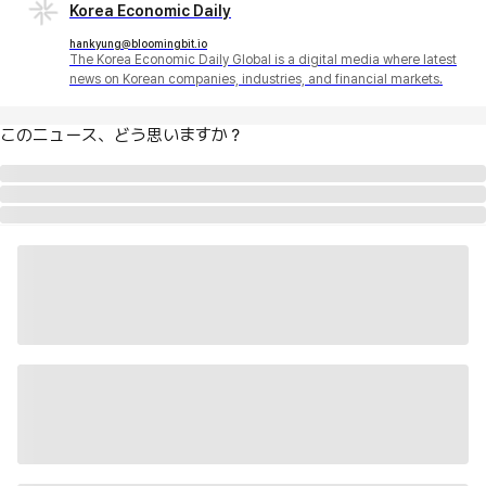
Korea Economic Daily
hankyung@bloomingbit.io
The Korea Economic Daily Global is a digital media where latest
news on Korean companies, industries, and financial markets.
このニュース、どう思いますか？