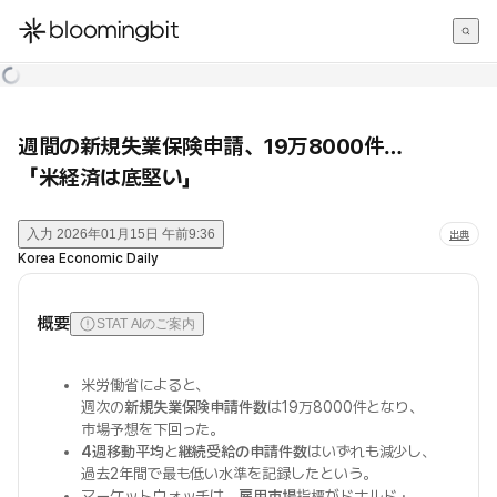
한국어
English
日本語
週間の新規失業保険申請、19万8000件…
「米経済は底堅い」
入力
2026年01月15日 午前9:36
出典
Korea Economic Daily
概要
STAT AIのご案内
米労働省によると、
週次の
新規失業保険申請件数
は19万8000件となり、
市場予想を下回った。
4週移動平均
と
継続受給の申請件数
はいずれも減少し、
過去2年間で最も低い水準を記録したという。
マーケットウォッチは、
雇用市場
指標がドナルド・