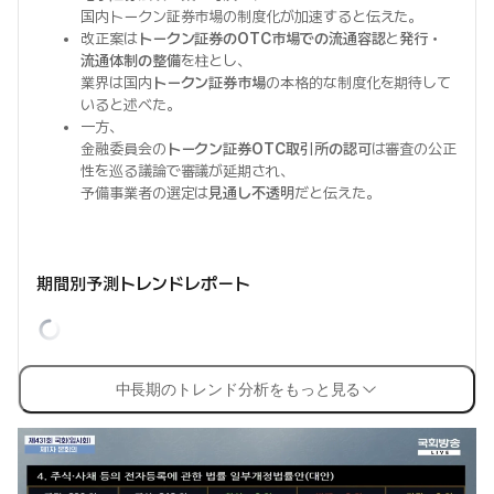
国内トークン証券市場の制度化が加速すると伝えた。
改正案は
トークン証券のOTC市場での流通容認
と
発行・
流通体制の整備
を柱とし、
業界は国内
トークン証券市場
の本格的な制度化を期待して
いると述べた。
一方、
金融委員会の
トークン証券OTC取引所の認可
は審査の公正
性を巡る議論で審議が延期され、
予備事業者の選定は
見通し不透明
だと伝えた。
期間別予測トレンドレポート
中長期のトレンド分析をもっと見る