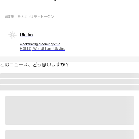
#政策
#セキュリティトークン
Uk Jin
wook9629@bloomingbit.io
H3LLO, World! I am Uk Jin.
このニュース、どう思いますか？