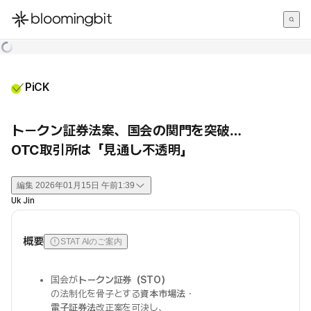
한국어
English
日本語
PiCK
トークン証券法案、国会の関門を突破…
OTC取引所は「見通し不透明」
編集
2026年01月15日 午前1:39
Uk Jin
概要
STAT AIのご案内
国会が
トークン証券（STO）
の法制化を骨子とする
資本市場法
・
電子証券法
改正案を可決し、