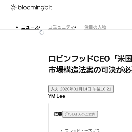
ニュース
コミュニティ
注目の人物
한국어
English
日本語
ロビンフッドCEO「米
市場構造法案の可決が必
入力
2026年01月14日 午後10:21
YM Lee
概要
STAT AIのご案内
ブラッド・テネフは、