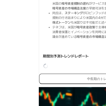
米国の
暗号資産規制の遅れ
がサービス
暗号資産の市場構造法案
の早期可決を
同氏は、
ステーキング
がロビンフッド
規制の行き詰まりにより米国内の4州
株式トークン
も米国では不可能だと述
テネフは、米国が
暗号資産政策
で主導
消費者保護とイノベーションを同時に
議会が進めている
暗号資産の市場構造
期間別予測トレンドレポート
中長期のト