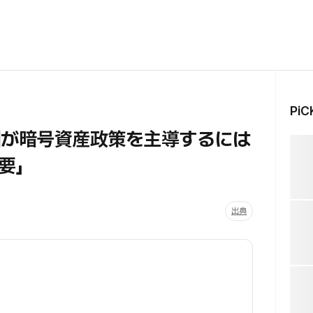
Pi
国が暗号資産政策を主導するには
要」
出典