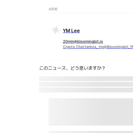
#政策
YM Lee
20min@bloomingbit.io
Crypto Chatterbox_ tlg@Bloomingbit_
このニュース、どう思いますか？