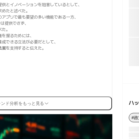
提供とイノベーションを阻害しているとして、
求めたと述べた。
のアプリで最も要望の多い機能である一方、
では提供できず、
べた。
権を握るためには、
達成できる立法が必要だとして、
法案
を支持すると伝えた。
ハ
レンド分析をもっと見る
#政