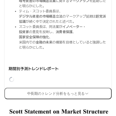
暗号資産の市場構造法案
に関する
マークアップ
を延期した
と明らかにした。
ティム・スコット委員長は、
デジタル資産の市場構造立法
のマークアップ延期は
超党派
協議
が続く中で決定されたと述べた。
スコット委員長は、同法案が
イノベーター・
投資家
の意見を反映し、
消費者保護
、
国家安全保障の強化
、
米国内での
金融の未来
の構築を目標としていると強調した
と明らかにした。
期間別予測トレンドレポート
中長期のトレンド分析をもっと見る