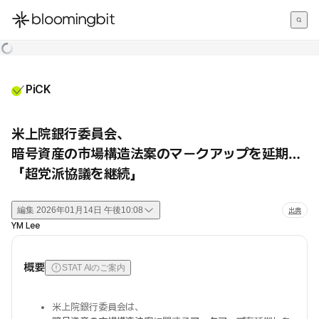
한국어
English
日本語
PiCK
米上院銀行委員会、
暗号資産の市場構造法案のマークアップを延期…
「超党派協議を継続」
編集
2026年01月14日 午後10:08
出典
YM Lee
概要
STAT AIのご案内
米上院銀行委員会は、