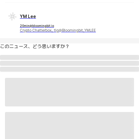
YM Lee
20min@bloomingbit.io
Crypto Chatterbox_ tlg@Bloomingbit_YMLEE
このニュース、どう思いますか？