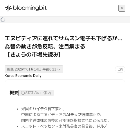
한국어
English
日本語
エヌビディアに連れてサムスン電子も下げるか…
為替の動きが急反転、注目集まる
［きょうの市場先読み］
編集
2026年01月14日 午後6:21
出典
Korea Economic Daily
概要
STAT AIのご案内
米国の
ハイテク株
下落と、
中国によるエヌビディアの
AIチップ通関禁止
で、
国内
半導体
株の調整の可能性が指摘されたと伝えた。
スコット・ベッセント米財務長官の発言後、
ドル／