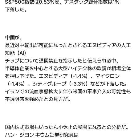
S&P500指数は0.53%安、ナスダック総合指数は1%
下落した。
中国が、
最近対中輸出が可能になったとされるエヌビディアの人工
知能（AI）
チップについて通関禁止を指示したと伝えられる中、
半導体企業を中心とする大型ハイテク株の軟調が相場全体
を押し下げた。エヌビディア（-1.4%）、マイクロン
（-1.4%）、シティグループ（-3.3%）などが下落した。
イランでの流血事態拡大に伴う米国の軍事介入の可能性も
不透明感を強めたとの見方だ。
国内株式市場もいったん小休止の展開になるとの分析だ。
ハン・ジヨン キウム証券研究員は