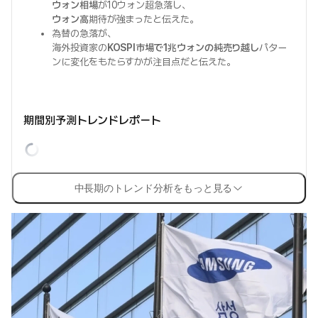
ウォン相場
が10ウォン超急落し、
ウォン高
期待が強まったと伝えた。
為替の急落が、
海外投資家の
KOSPI市場で1兆ウォンの純売り越し
パター
ンに変化をもたらすかが注目点だと伝えた。
期間別予測トレンドレポート
中長期のトレンド分析をもっと見る