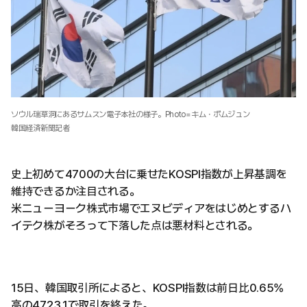
ソウル瑞草洞にあるサムスン電子本社の様子。Photo=キム・ボムジュン
韓国経済新聞記者
史上初めて4700の大台に乗せたKOSPI指数が上昇基調を
維持できるか注目される。
米ニューヨーク株式市場でエヌビディアをはじめとするハ
イテク株がそろって下落した点は悪材料とされる。
15日、韓国取引所によると、KOSPI指数は前日比0.65%
高の4723.1で取引を終えた。