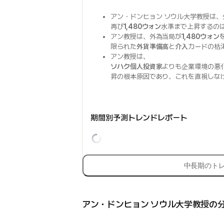
アン・ドンヒョン ソウル大学教授は
再び
1,480ウォン
水準まで上昇するの
アン教授は、外為当局が
1,480ウォン
限られた
外貨準備高
と
介入
カードの枯
アン教授は、
ソハク個人投資家
よりも企業環境の悪
昇の根本原因であり、これを直視しな
期間別予測トレンドレポート
中長期のト
アン・ドンヒョン ソウル大学教授の