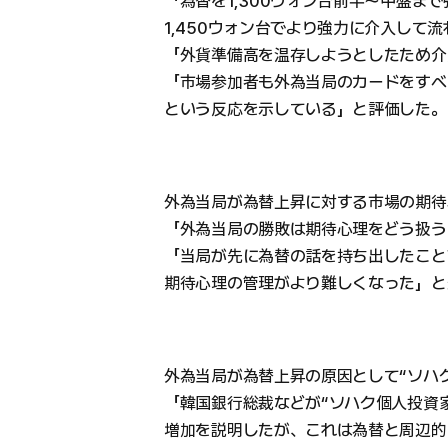
「為替を1,300ウォン台前半〜中盤ま
1,450ウォン台でより強力に介入して
「外貨準備高を温存しようとしたため介
「市場参加者も外為当局のカードをすべ
という反応を示している」と評価した。
外為当局が為替上昇に対する市場の期待
「外為当局の勝敗は期待心理をどう扱う
「当局が先に為替の話を持ち出したこと
期待心理の管理がより難しくなった」と
外為当局が為替上昇の原因として“ソハ
「韓国銀行総裁などが“ソハク個人投資
増加を説明したが、これは為替と周辺的