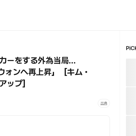
Pi
カーをする外為当局…
0ウォンへ再上昇」［キム・
アップ］
出典