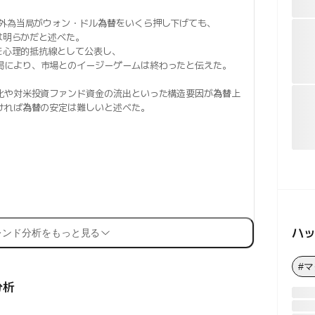
、外為当局がウォン・ドル
為替
をいくら押し下げても、
は明らかだと述べた。
を心理的抵抗線として公表し、
渇により、市場とのイージーゲームは終わったと伝えた。
化や対米投資ファンド資金の流出といった構造要因が
為替
上
ければ
為替
の安定は難しいと述べた。
ハ
レンド分析をもっと見る
#
分析