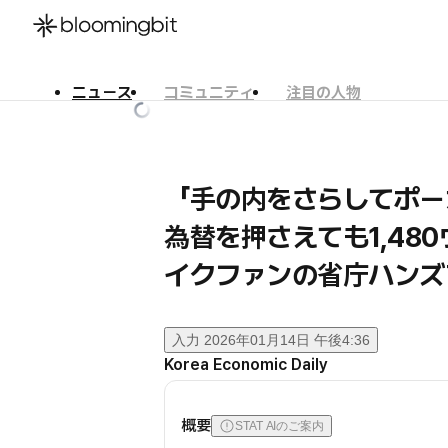
ニュース
コミュニティ
注目の人物
한국어
English
日本語
「手の内をさらしてポー
為替を押さえても1,48
イクファンの省庁ハンズ
入力
2026年01月14日 午後4:36
Korea Economic Daily
概要
STAT AIのご案内