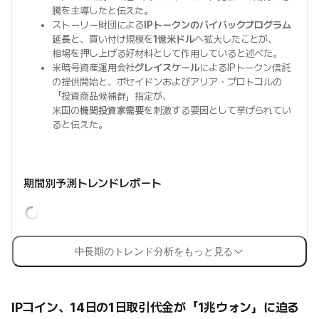
騰を主導したと伝えた。
ストーリー財団による
IPトークンのバイバックプログラム
延長
と、買い付け規模を
1億米ドル
へ拡大したことが、
相場を押し上げる好材料として作用していると述べた。
米暗号資産運用会社
グレイスケール
によるIPトークン信託
の提供開始と、ポセイドンおよびアリア・プロトコルの
「投資商品候補群」指定が、
米国の
機関投資家需要
を刺激する要因として挙げられてい
ると伝えた。
期間別予測トレンドレポート
中長期のトレンド分析をもっと見る
IPコイン、14日の1日取引代金が「1兆ウォン」に迫る