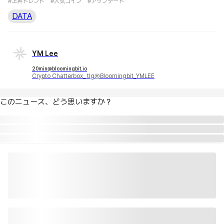
#上昇トレンド
#人気コイン
#アップデート
DATA
YM Lee
20min@bloomingbit.io
Crypto Chatterbox_ tlg@Bloomingbit_YMLEE
このニュース、どう思いますか？