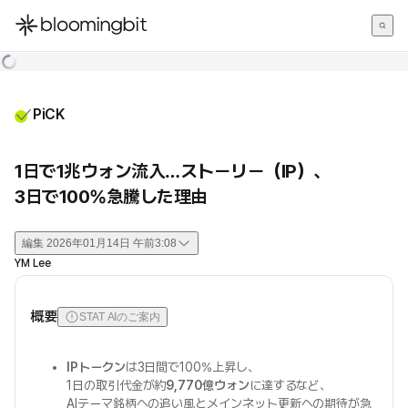
한국어
English
日本語
PiCK
1日で1兆ウォン流入…ストーリー（IP）、
3日で100%急騰した理由
編集
2026年01月14日 午前3:08
YM Lee
概要
STAT AIのご案内
IPトークン
は3日間で100%上昇し、
1日の取引代金が約
9,770億ウォン
に達するなど、
AIテーマ銘柄への追い風とメインネット更新への期待が急