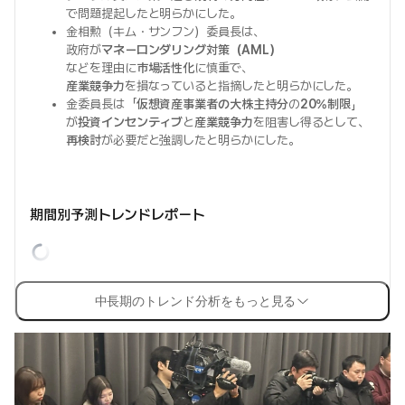
で問題提起したと明らかにした。
金相勲（キム・サンフン）委員長は、
政府が
マネーロンダリング対策（AML）
などを理由に
市場活性化
に慎重で、
産業競争力
を損なっていると指摘したと明らかにした。
金委員長は「
仮想資産事業者の大株主持分
の
20%制限
」
が
投資インセンティブ
と
産業競争力
を阻害し得るとして、
再検討
が必要だと強調したと明らかにした。
期間別予測トレンドレポート
中長期のトレンド分析をもっと見る