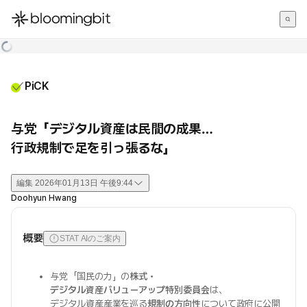
한국어
English
日本語
PiCK
与党「デジタル資産は民間の成果…
行政規制で足を引っ張るな」
編集
2026年01月13日 午後9:44
Doohyun Hwang
概要
STAT AIのご案内
与党「国民の力」の
株式・
デジタル資産バリューアップ特別委員会
は、
デジタル資産産業を巡る
規制の方向性
について政府に公開