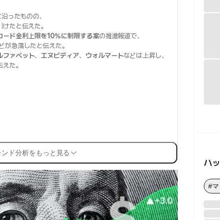
に沿ったものの、
引けたと伝えた。
カード金利上限を10%に制限する案
の推進報道で、
どが急落したと伝えた。
ルファベット
、
エヌビディア
、
ウォルマート
などは上昇し、
伝えた。
レンド分析をもっと見る
ハ
#