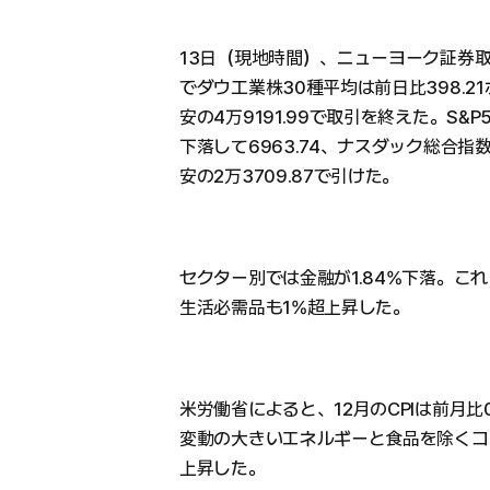
13日（現地時間）、ニューヨーク証券取
でダウ工業株30種平均は前日比398.21
安の4万9191.99で取引を終えた。S&P5
下落して6963.74、ナスダック総合指数は
安の2万3709.87で引けた。
セクター別では金融が1.84%下落。これ
生活必需品も1%超上昇した。
米労働省によると、12月のCPIは前月比
変動の大きいエネルギーと食品を除くコアC
上昇した。