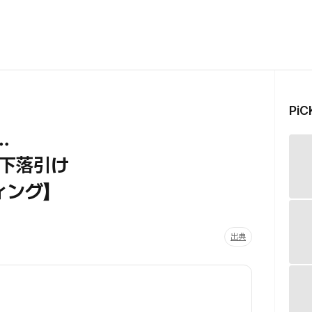
Pi
…
下落引け
ィング】
出典