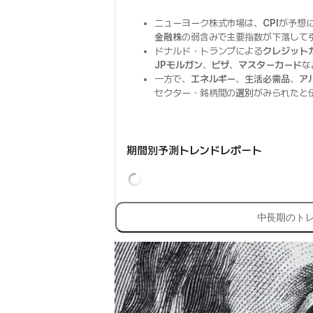
ニューヨーク株式市場は、
CPI
が予想
金融株
の弱含みで主要指数が下落して
ドナルド・トランプによる
クレジット
JPモルガン
、
ビザ
、
マスターカード
な
一方で、
エネルギー
、
生活必需品
、
ア
セクター・銘柄間の
選別
がみられたと
期間別予測トレンドレポート
中長期のト