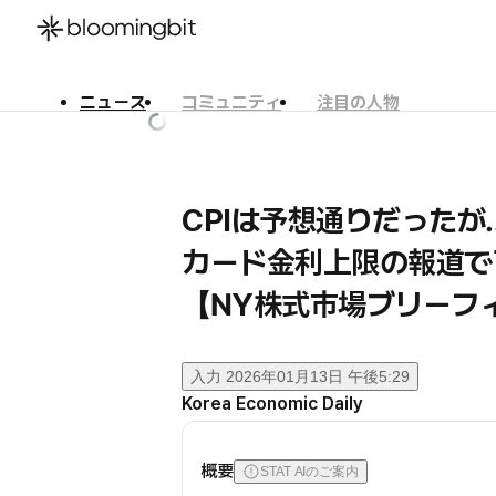
ニュース
コミュニティ
注目の人物
한국어
English
日本語
CPIは予想通りだったが
カード金利上限の報道で
【NY株式市場ブリーフ
入力
2026年01月13日 午後5:29
Korea Economic Daily
概要
STAT AIのご案内