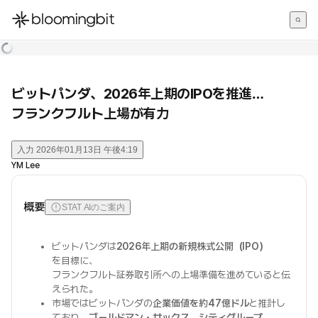
한국어
English
日本語
ビットパンダ、2026年上期のIPOを推進…
フランクフルト上場が有力
入力
2026年01月13日 午後4:19
YM Lee
概要
STAT AIのご案内
ビットパンダは
2026年上期の新規株式公開（IPO）
を目標に、
フランクフルト証券取引所への上場準備を進めていると伝
えられた。
市場ではビットパンダの
企業価値を約47億ドル
と推計し
ており、
ゴールドマン・サックス、シティグループ、