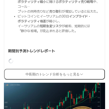
ボラティリティ縮小
に賭ける
ボラティリティ売り戦略
や、
コール・
プットの同時売りなど
売り取引
が増加していると伝えた。
ビットコインとイーサリアムの30日
インプライド・
ボラティリティ格差
が縮小し、
イーサリアムの
短期急変リスク
が緩和、短期的には
「静かな相場」が見込まれると評価した。
期間別予測トレンドレポート
中長期のトレンド分析をもっと見る