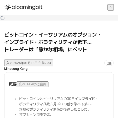
한국어
English
日本語
ビットコイン・イーサリアムのオプション・
インプライド・ボラティリティが低下…
トレーダーは「静かな相場」にベット
入力
2026年01月13日 午前2:34
出典
Minseung Kang
概要
STAT AIのご案内
ビットコインとイーサリアムの30日
インプライド・
ボラティリティ
が数カ月ぶりの低水準へ下落し、
短期の
ボラティリティ
期待が後退したとした。
オプション市場では、