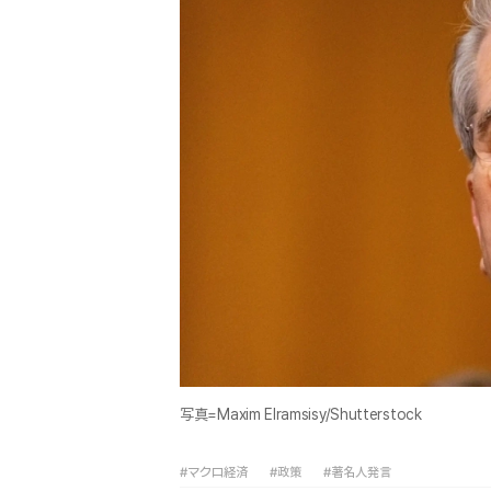
写真=Maxim Elramsisy/Shutterstock
#マクロ経済
#政策
#著名人発言