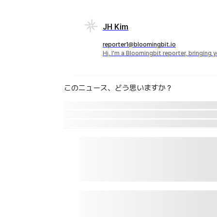
JH Kim
reporter1@bloomingbit.io
Hi, I'm a Bloomingbit reporter, bringing
このニュース、どう思いますか？