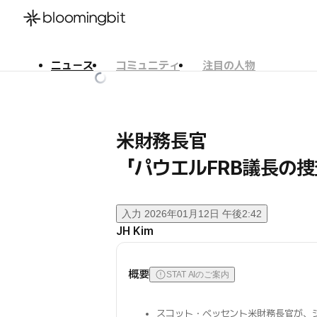
ニュース
コミュニティ
注目の人物
한국어
English
日本語
米財務長官
「パウエルFRB議長の
入力
2026年01月12日 午後2:42
JH Kim
概要
STAT AIのご案内
スコット・ベッセント米財務長官が、