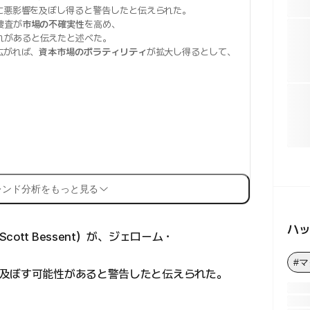
に悪影響を及ぼし得ると警告したと伝えられた。
捜査が
市場の不確実性
を高め、
れがあると伝えたと述べた。
広がれば、
資本市場のボラティリティ
が拡大し得るとして、
。
レンド分析をもっと見る
ハ
tt Bessent）が、ジェローム・
#
及ぼす可能性があると警告したと伝えられた。