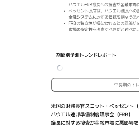
パウエルFRB議長への捜査が
金融市場
ベッセント長官は、パウエル議長への
金融システム
に対する
信認
を損なう恐
FRBの
独立性
が損なわれるとの認識が
市場の安定性
を考慮すべきだと述べた
期間別予測トレンドレポート
中長期のト
米国の財務長官スコット・ベッセント（Sco
パウエル連邦準備制度理事会（FRB）
議長に対する捜査が金融市場に悪影響を