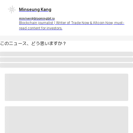
Minseung Kang
minriver@bloomingbit.io
Blockchain journalist | Writer of Trade Now & Altcoin Now, must-
read content for investors.
このニュース、どう思いますか？