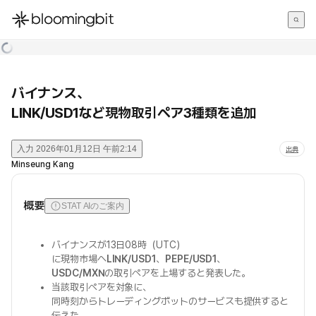
한국어
English
日本語
バイナンス、
LINK/USD1など現物取引ペア3種類を追加
入力
2026年01月12日 午前2:14
出典
Minseung Kang
概要
STAT AIのご案内
バイナンスが13日08時（UTC）
に現物市場へ
LINK/USD1
、
PEPE/USD1
、
USDC/MXN
の取引ペアを上場すると発表した。
当該取引ペアを対象に、
同時刻からトレーディングボットのサービスも提供すると
伝えた。