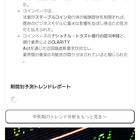
た。
コインベースは、
法案が
ステーブルコイン
発行体の報酬提供を制限すれば、
既存のビジネスモデルに重大な影響を及ぼし得るとの見方
だと伝えられた。
コインベースの
ナショナル・トラスト銀行の認可申請
と、
銀行業界による
CLARITY
Act
を通じた迂回路遮断要求が対立し、
業界間の衝突の可能性が取り沙汰されていると報じられた
。
期間別予測トレンドレポート
中長期のトレンド分析をもっと見る