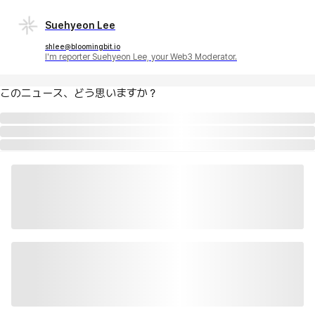
Suehyeon Lee
shlee@bloomingbit.io
I'm reporter Suehyeon Lee, your Web3 Moderator.
このニュース、どう思いますか？