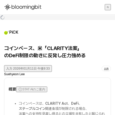
한국어
English
日本語
PiCK
コインベース、米「CLARITY法案」
のDeFi制限の動きに反発し圧力強める
入力
2026年01月11日 午後9:33
出典
Suehyeon Lee
概要
STAT AIのご案内
コインベースは、
CLARITY Act
、
DeFi
、
ステーブルコイン
関連条項が制限される場合、
法案への支持を見直し得るとの立場を共有したと報じられ