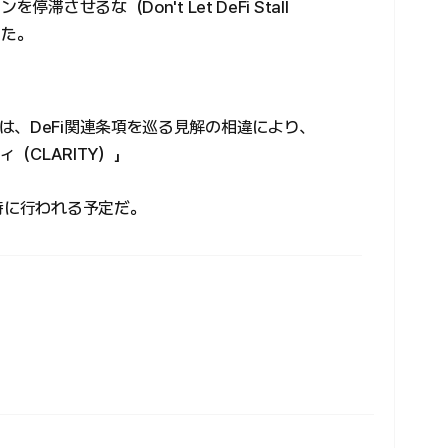
させるな（Don't Let DeFi Stall
いた。
は、DeFi関連条項を巡る見解の相違により、
（CLARITY）」
時に行われる予定だ。