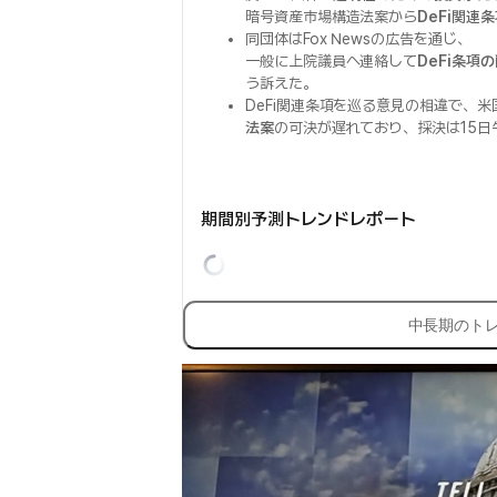
暗号資産市場構造法案から
DeFi関連
同団体はFox Newsの広告を通じ、
一般に上院議員へ連絡して
DeFi条項
う訴えた。
DeFi関連条項を巡る意見の相違で、
法案
の可決が遅れており、採決は15日
期間別予測トレンドレポート
中長期のト