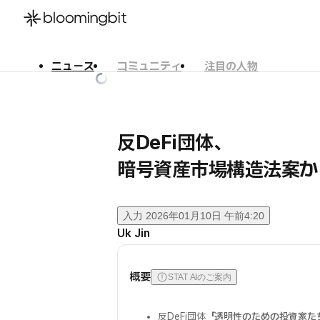
ニュース
コミュニティ
注目の人物
한국어
English
日本語
反DeFi団体、
暗号資産市場構造法案か
入力
2026年01月10日 午前4:20
Uk Jin
概要
STAT AIのご案内
反DeFi団体
「透明性のための投資家た