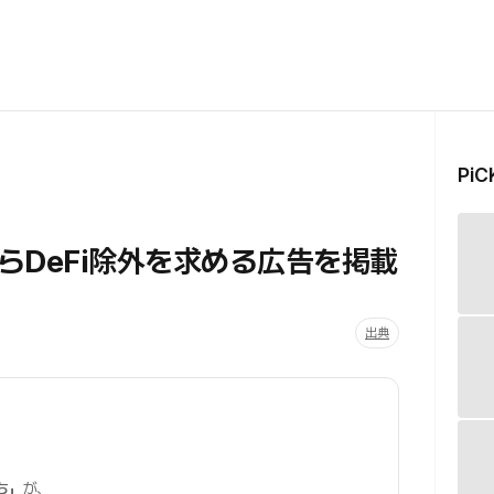
Pi
らDeFi除外を求める広告を掲載
出典
ち」
が、