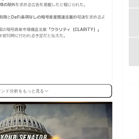
条項の除外
を求める広告を掲載したと報じられた。
の削除
と
DeFi条項なしの暗号資産関連法案の可決
を求めるよ
米国の暗号資産市場構造法案
「クラリティ（CLARITY）」
午前10時に行われる予定だと伝えた。
レンド分析をもっと見る