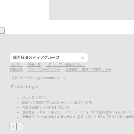
韓国経済メディアグループ
おしらせ
記者一覧
コミュニティ運営ポリシー
利用規約
プライバシーポリシー
倫理規範・青少年保護ポリシー
お問い合わせ
help@bloomingbit.io
ブルーミングビット
韓国 ソウル特別市 江南区 テヘラン路 217 10階
事業登録番号: 484-81-02340
通販番号: 2024-서울강남-01131
|
オンライン新聞登録番号: 서울,아537
担当者名: Sanha Kim
|
お問い合わせ番号: +82-2-554-7002
|
青少年保護