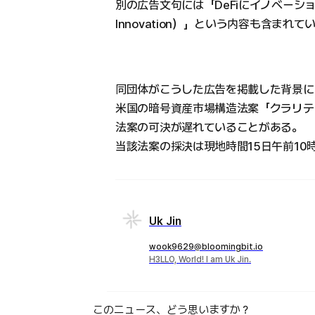
別の広告文句には「DeFiにイノベーションを停滞
Innovation）」という内容も含まれて
同団体がこうした広告を掲載した背景に
米国の暗号資産市場構造法案「クラリティ
法案の可決が遅れていることがある。
当該法案の採決は現地時間15日午前10
Uk Jin
wook9629@bloomingbit.io
H3LLO, World! I am Uk Jin.
このニュース、どう思いますか？