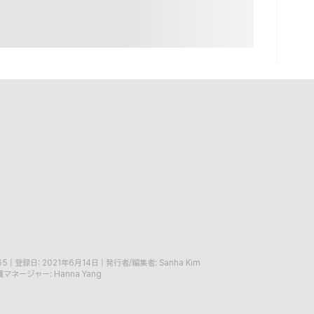
65
|
登録日: 2021年6月14日
|
発行者/編集者: Sanha Kim
マネージャー: Hanna Yang