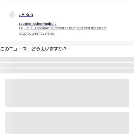
JH Kim
reporter1@bloomingbit.io
Hi, I'm a Bloomingbit reporter, bringing you the latest
cryptocurrency news.
このニュース、どう思いますか？