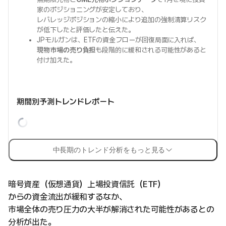
家のポジショニングが安定しており、
レバレッジポジションの縮小により追加の強制清算リスク
が低下したと評価したと伝えた。
JPモルガンは、ETFの資金フローが回復局面に入れば、
現物市場の売り負担
も段階的に緩和される可能性があると
付け加えた。
期間別予測トレンドレポート
中長期のトレンド分析をもっと見る
暗号資産（仮想通貨）上場投資信託（ETF）
からの資金流出が緩和するなか、
市場全体の売り圧力の大半が解消された可能性があるとの
分析が出た。