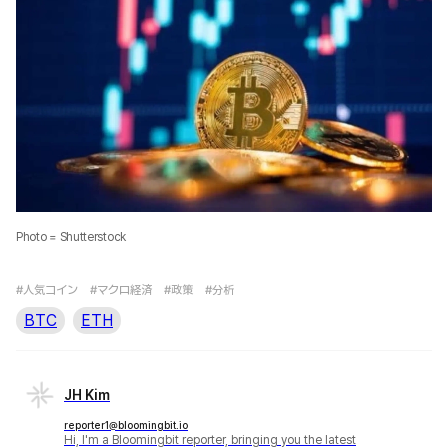
Photo = Shutterstock
#人気コイン
#マクロ経済
#政策
#分析
BTC
ETH
JH Kim
reporter1@bloomingbit.io
Hi, I'm a Bloomingbit reporter, bringing you the latest