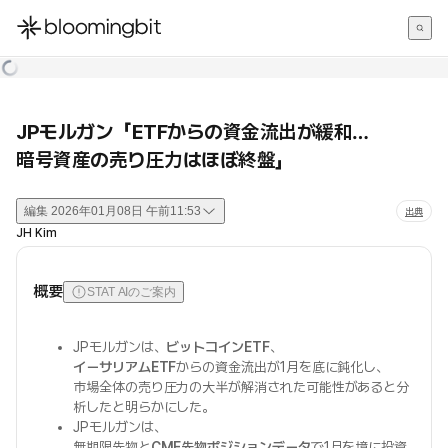
한국어
English
日本語
JPモルガン「ETFからの資金流出が緩和…
暗号資産の売り圧力はほぼ終盤」
編集
2026年01月08日 午前11:53
出典
JH Kim
概要
STAT AIのご案内
JPモルガンは、
ビットコインETF
、
イーサリアムETF
からの資金流出が1月を底に鈍化し、
市場全体の売り圧力の大半が解消された可能性があると分
析したと明らかにした。
JPモルガンは、
無期限先物と
CME先物ポジションデータ
で1月を境に投資