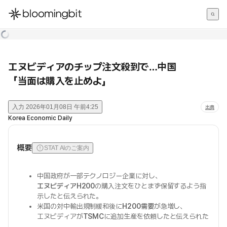
한국어
English
日本語
エヌビディアのチップ注文殺到で…中国
「当面は購入を止めよ」
入力
2026年01月08日 午前4:25
出典
Korea Economic Daily
概要
STAT AIのご案内
中国政府が一部テクノロジー企業に対し、
エヌビディアH200
の購入注文をひとまず保留するよう指
示したと伝えられた。
米国の対中輸出規制緩和後に
H200需要
が急増し、
エヌビディアが
TSMC
に追加生産を依頼したと伝えられた
。