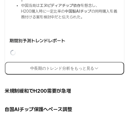
中国当局は
エヌビディアチップ依存
を懸念し、
H200購入時に一定比率の
中国製AIチップ
の同時購入を義
務付ける案を検討中だと伝えられた。
期間別予測トレンドレポート
中長期のトレンド分析をもっと見る
米規制緩和でH200需要が急増
自国AIチップ保護へペース調整