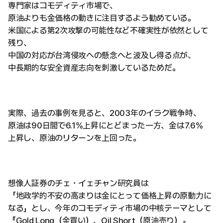
専門家はコモディティ市場で、
原油よりも金価格の動きに注目するよう勧めている。
米国による第2次攻撃の可能性など不確実性が依然として
残り、
中国の対応が台湾侵攻への懸念へと波及し得る点が、
中長期的な安全資産志向を刺激しているためだ。
実際、過去の事例を見ると、2003年のイラク戦争時、
原油は90日間で6.1%上昇にとどまった一方、金は7.6%
上昇し、原油のリターンを上回った。
想像人証券のチェ・イェチャン研究員は
「地政学的不安の高まりは金にとって価格上昇の原動力に
なる」とし、今年のコモディティ市場の中核テーマとして
『Gold Long（金買い）、Oil Short（原油売り）』