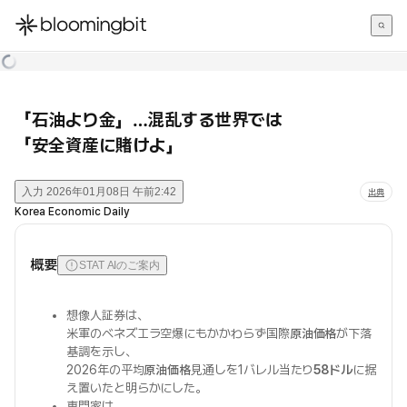
한국어
English
日本語
「石油より金」…混乱する世界では
「安全資産に賭けよ」
入力
2026年01月08日 午前2:42
出典
Korea Economic Daily
概要
STAT AIのご案内
想像人証券は、
米軍のベネズエラ空爆にもかかわらず国際
原油価格
が下落
基調を示し、
2026年の平均
原油価格
見通しを1バレル当たり
58ドル
に据
え置いたと明らかにした。
専門家は、