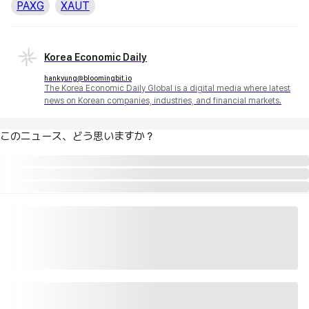
PAXG
XAUT
Korea Economic Daily
hankyung@bloomingbit.io
The Korea Economic Daily Global is a digital media where latest
news on Korean companies, industries, and financial markets.
このニュース、どう思いますか？