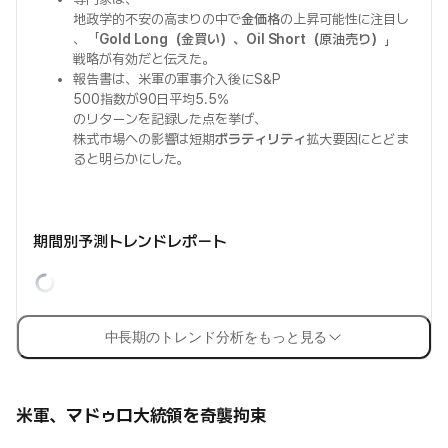
地政学的不安の高まりの中で
金価格
の上昇可能性に注目し
、「
Gold Long（金買い）、Oil Short（原油売り）
」
戦略が有効だと伝えた。
報告書は、米軍の軍事介入後にS&P
500指数が90日平均5.5%
のリターンを記録した点を挙げ、
株式市場への影響は短期
ボラティリティ
拡大要因にとどま
ると明らかにした。
期間別予測トレンドレポート
中長期のトレンド分析をもっと見る
米軍、マドゥロ大統領を奇襲拘束