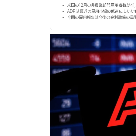
米国の12月の
非農業部門雇用者数
が4
ADPは最近の
雇用市場の低迷
にもかか
今回の
雇用報告
は今後の
金利政策
の重