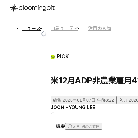
ニュース
コミュニティ
注目の人物
한국어
English
日本語
PiCK
米12月ADP非農業雇用4
編集
2026年01月07日 午前8:22
入力
202
JOON HYOUNG LEE
概要
STAT AIのご案内