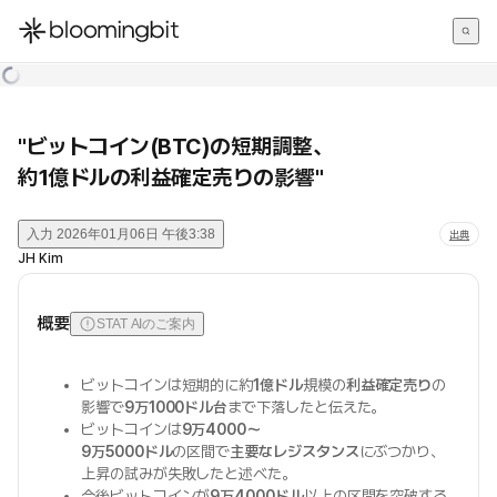
한국어
English
日本語
"ビットコイン(BTC)の短期調整、
約1億ドルの利益確定売りの影響"
入力
2026年01月06日 午後3:38
出典
JH Kim
概要
STAT AIのご案内
ビットコインは短期的に約
1億ドル
規模の
利益確定売り
の
影響で
9万1000ドル台
まで下落したと伝えた。
ビットコインは
9万4000〜
9万5000ドル
の区間で
主要なレジスタンス
にぶつかり、
上昇の試みが失敗したと述べた。
今後ビットコインが
9万4000ドル
以上の区間を突破する