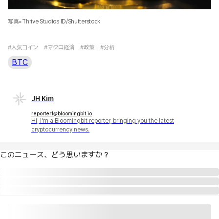
写真=Thrive Studios ID/Shutterstock
#人気コイン
#マクロ経済
#政策
#分析
BTC
JH Kim
reporter1@bloomingbit.io
Hi, I'm a Bloomingbit reporter, bringing you the latest
cryptocurrency news.
このニュース、どう思いますか？