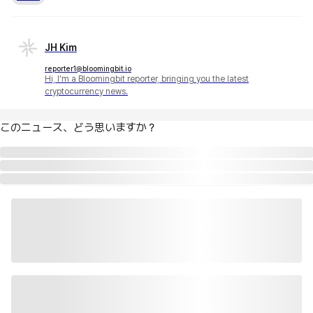
JH Kim
reporter1@bloomingbit.io
Hi, I'm a Bloomingbit reporter, bringing you the latest
cryptocurrency news.
このニュース、どう思いますか？