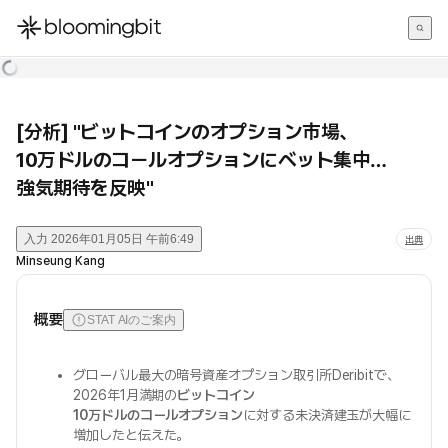
한국어
English
日本語
[分析] "ビットコインのオプション市場、
10万ドルのコールオプションにベット集中…
強気期待を反映"
入力
2026年01月05日 午前6:49
出典
Minseung Kang
概要
STAT AIのご案内
グローバル最大の暗号資産オプション取引所Deribitで、
2026年1月満期の
ビットコイン
10万ドルのコールオプション
に対する未決済建玉が大幅に
増加したと伝えた。