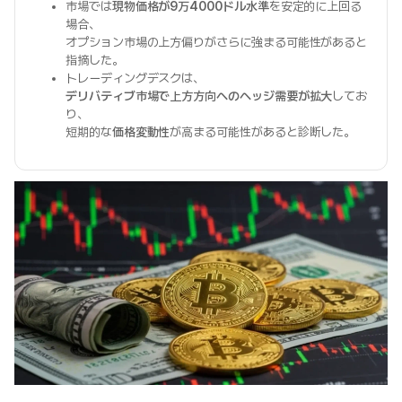
市場では
現物価格が9万4000ドル水準
を安定的に上回る
場合、
オプション市場の上方偏りがさらに強まる可能性があると
指摘した。
トレーディングデスクは、
デリバティブ市場で上方方向へのヘッジ需要が拡大
してお
り、
短期的な
価格変動性
が高まる可能性があると診断した。