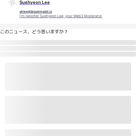
Suehyeon Lee
shlee@bloomingbit.io
I'm reporter Suehyeon Lee, your Web3 Moderator.
このニュース、どう思いますか？