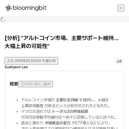
한국어
English
日本語
[分析] "アルトコイン市場、主要サポート維持…
大幅上昇の可能性"
入力
2026年01月04日 午後5:00
出典
Suehyeon Lee
概要
STAT AIのご案内
アルトコイン市場が
主要な支持線
を維持し、大幅な
上昇の可能性
があるという分析が示されたと伝えた。
マクロの流れでは
トータル3の時価総額
が365日移動平均線付近へ徐々に回復していると述べた。
過去と異なり
市場構造の変化
やETF導入などにより、
次の上昇局面はより選択的かつ構造的となる可能性が高い