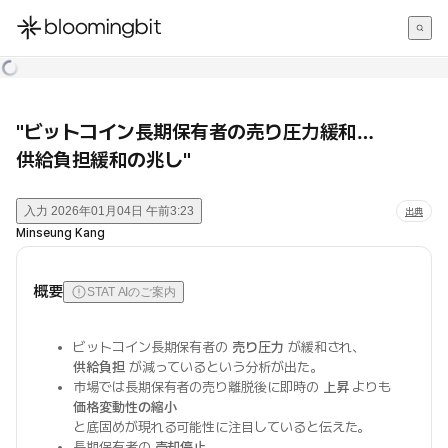
한국어
English
日本語
"ビットコイン長期保有者の売り圧力緩和…
供給負担緩和の兆し"
入力
2026年01月04日 午前3:23
出典
Minseung Kang
概要
STAT AIのご案内
ビットコイン長期保有者の
売り圧力
が緩和され、
供給負担
が減っているという分析が出た。
市場では長期保有者の売り離脱後に即時の
上昇
よりも
価格変動性の縮小
と底固めが現れる可能性に注目していると伝えた。
長期保有者の
売却停止