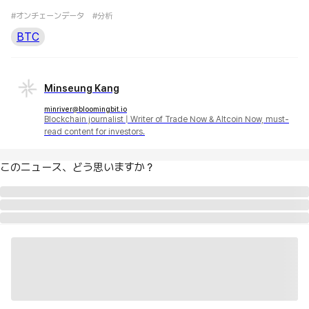
#オンチェーンデータ
#分析
BTC
Minseung Kang
minriver@bloomingbit.io
Blockchain journalist | Writer of Trade Now & Altcoin Now, must-
read content for investors.
このニュース、どう思いますか？