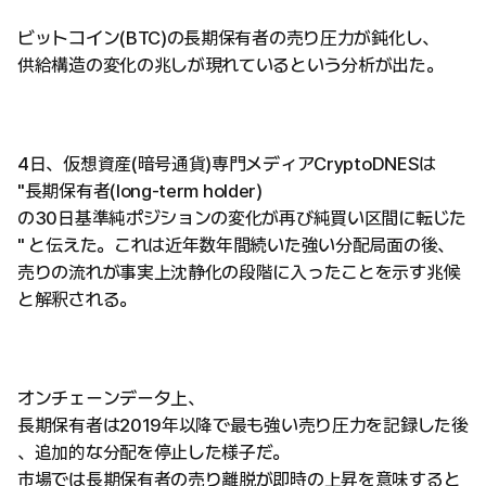
ビットコイン(BTC)の長期保有者の売り圧力が鈍化し、
供給構造の変化の兆しが現れているという分析が出た。
4日、仮想資産(暗号通貨)専門メディアCryptoDNESは
"長期保有者(long-term holder)
の30日基準純ポジションの変化が再び純買い区間に転じた
" と伝えた。これは近年数年間続いた強い分配局面の後、
売りの流れが事実上沈静化の段階に入ったことを示す兆候
と解釈される。
オンチェーンデータ上、
長期保有者は2019年以降で最も強い売り圧力を記録した後
、追加的な分配を停止した様子だ。
市場では長期保有者の売り離脱が即時の上昇を意味すると