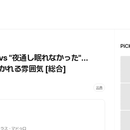
Pi
vs "夜通し眠れなかった"…
れる雰囲気 [総合]
出典
ラス・マドゥロ