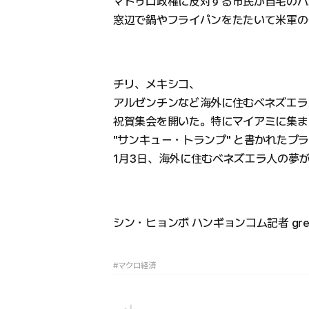
マドゥロ政権に反対する市民が自宅のバ
窓辺で鍋やフライパンをたたいて米軍の
チリ、メキシコ、
アルゼンチンなど海外に住むベネズエラ
祝賀集会を開いた。特にマイアミに集ま
"サンキュー・トランプ" と書かれたプ
1月3日、海外に住むベネズエラ人の夢が
シン・ヒョンボ ハンギョンコム記者 greater
#マクロ経済