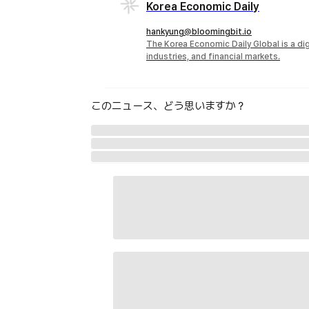
Korea Economic Daily
hankyung@bloomingbit.io
The Korea Economic Daily Global is a d
industries, and financial markets.
このニュース、どう思いますか？