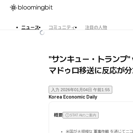
ニュース
コミュニティ
注目の人物
한국어
English
日本語
"サンキュー・トランプ" 
マドゥロ移送に反応が分か
入力
2026年01月04日 午前1:55
Korea Economic Daily
概要
STAT AIのご案内
米国が大規模な
軍事作戦
を通じてニコ