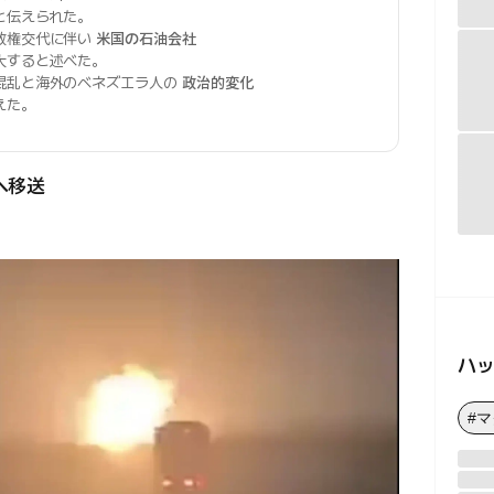
と伝えられた。
政権交代に伴い
米国の石油会社
大すると述べた。
混乱と海外のベネズエラ人の
政治的変化
えた。
へ移送
ハ
#