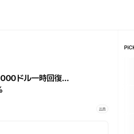
Pi
1000ドル一時回復…
%
出典