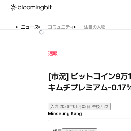
ニュース
コミュニティ
注目の人物
한국어
English
日本語
速報
[市況] ビットコイン9万
キムチプレミアム-0.17
入力
2026年01月03日 午後7:22
Minseung Kang