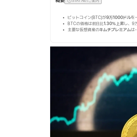
概要
STAT AIのご案内
ビットコイン(BTC)が
9万1000ドル
を
BTCの価格は前日比
1.30%上昇
し、9
主要な仮想資産の
キムチプレミアム
は