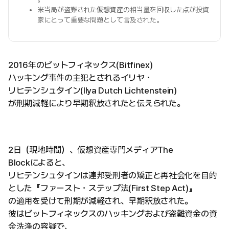
米当局が盗難された
仮想資産
の相当量を回収した点が投資
家にとって重要な問題として言及された。
2016年のビットフィネックス(Bitfinex)
ハッキング事件の主犯とされるイリヤ・
リヒテンシュタイン(Ilya Dutch Lichtenstein)
が刑期減軽により早期釈放されたと伝えられた。
2日（現地時間）、仮想資産専門メディアThe
Blockによると、
リヒテンシュタインは連邦受刑者の矯正と再社会化を目的
とした『ファースト・ステップ法(First Step Act)』
の適用を受けて刑期が減軽され、早期釈放された。
彼はビットフィネックスのハッキングおよび盗難資金の資
金洗浄の容疑で、