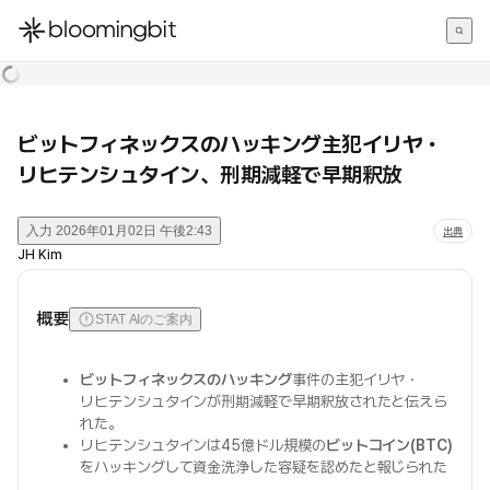
한국어
English
日本語
ビットフィネックスのハッキング主犯イリヤ・
リヒテンシュタイン、刑期減軽で早期釈放
入力
2026年01月02日 午後2:43
出典
JH Kim
概要
STAT AIのご案内
ビットフィネックスのハッキング
事件の主犯イリヤ・
リヒテンシュタインが刑期減軽で早期釈放されたと伝えら
れた。
リヒテンシュタインは45億ドル規模の
ビットコイン(BTC)
をハッキングして資金洗浄した容疑を認めたと報じられた
。