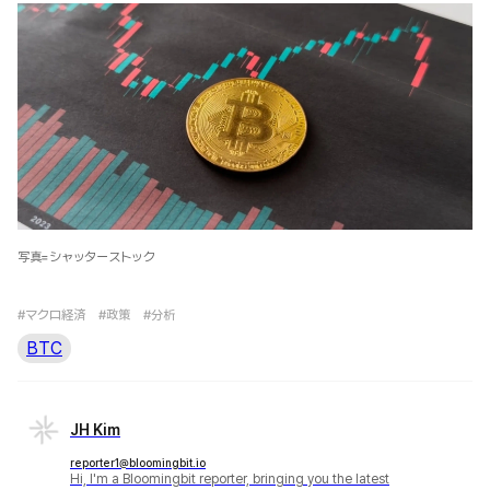
写真=シャッターストック
#マクロ経済
#政策
#分析
BTC
JH Kim
reporter1@bloomingbit.io
Hi, I'm a Bloomingbit reporter, bringing you the latest