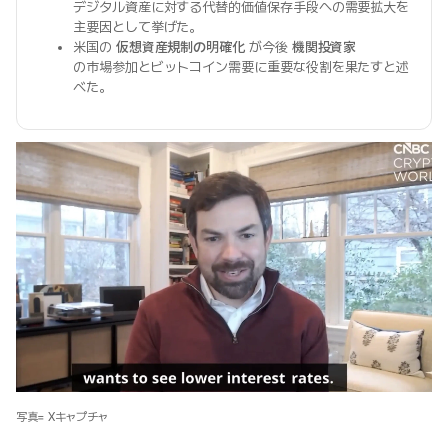
デジタル資産に対する代替的価値保存手段への需要拡大を
主要因として挙げた。
米国の
仮想資産規制の明確化
が今後
機関投資家
の市場参加とビットコイン需要に重要な役割を果たすと述
べた。
写真= Xキャプチャ