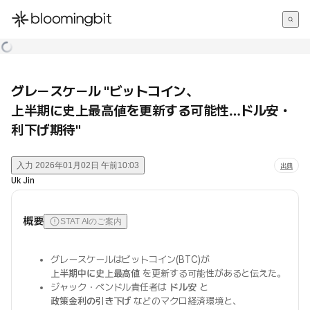
한국어
English
日本語
グレースケール "ビットコイン、
上半期に史上最高値を更新する可能性…ドル安・
利下げ期待"
入力
2026年01月02日 午前10:03
出典
Uk Jin
概要
STAT AIのご案内
グレースケールはビットコイン(BTC)が
上半期中に史上最高値
を更新する可能性があると伝えた。
ジャック・ペンドル責任者は
ドル安
と
政策金利の引き下げ
などのマクロ経済環境と、