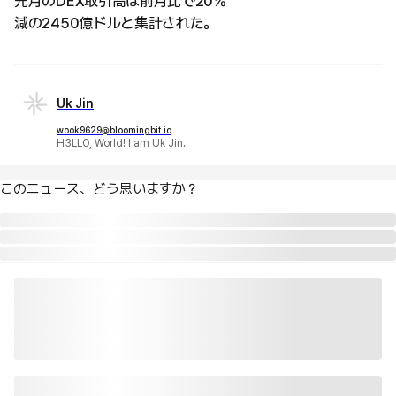
先月のDEX取引高は前月比で20%
減の2450億ドルと集計された。
Uk Jin
wook9629@bloomingbit.io
H3LLO, World! I am Uk Jin.
このニュース、どう思いますか？