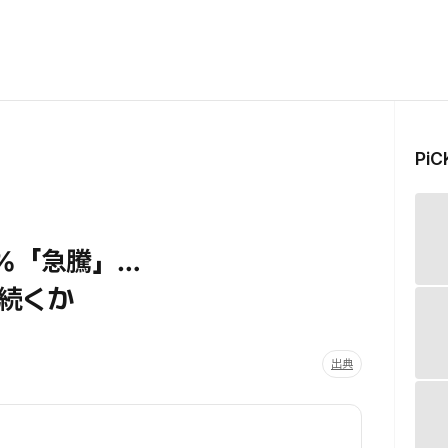
Pi
0%「急騰」…
続くか
出典