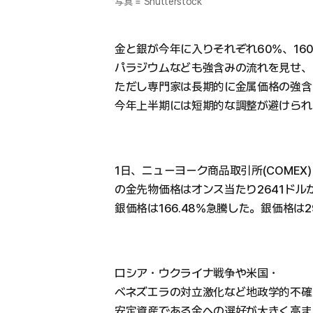
写真 = Shutterstock
金と銀が今年に入りそれぞれ60%、16
パラジウムなども強含みの流れを見せ、
ただし専門家は長期的に金属価格の強含
今年上半期には短期的な調整が避けられ
1日、ニューヨーク商品取引所(COMEX
の金先物価格はオンス当たり2641ドルから
銀価格は166.48%急騰した。銀価格は2
ロシア・ウクライナ戦争や米国・
ベネズエラの対立激化など地政学的不確
安定資産である金への選好が大きく高ま