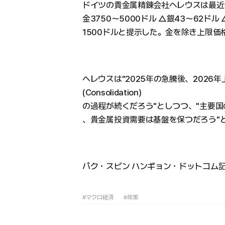
ドイツの貴金属精錬会社ヘレウスは最近
金3750〜5000ドル △銀43〜62ドル
1500ドルと提示した。金を除き上限価
ヘレウスは"2025年の急騰後、2026年
(Consolidation)
の過程が続くだろう"としつつ、"主要
、貴金属投資需要は基盤を保つだろう"
パク・スビン ハンギョン・ドットコム記者 wa
#マクロ経済
#政策