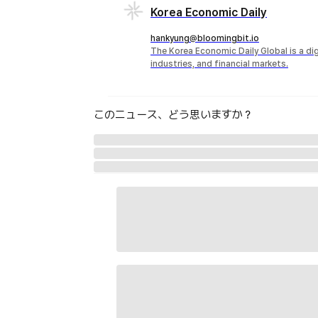
Korea Economic Daily
hankyung@bloomingbit.io
The Korea Economic Daily Global is a d
industries, and financial markets.
このニュース、どう思いますか？