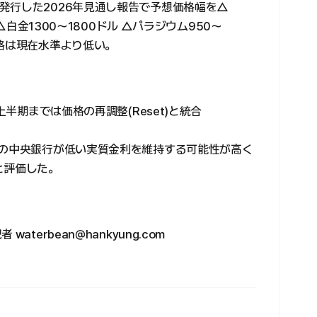
発行した2026年見通し報告で予想価格幅を△
 △白金1300〜1800ドル △パラジウム950〜
格は現在水準より低い。
上半期までは価格の再調整(Reset)と統合
国の中央銀行が低い実質金利を維持する可能性が高く
と評価した。
terbean@hankyung.com