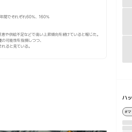
年間でそれぞれ60%、160%
の恩恵や供給不足などで高い上昇傾向を続けていると報じた。
整
の可能性を指摘しつつ、
されると見ている。
ハ
#