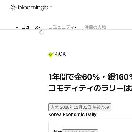
ニュース
コミュニティ
注目の人物
한국어
English
日本語
PiCK
1年間で金60%・銀16
コモディティのラリーは
入力
2025年12月31日 午後7:09
Korea Economic Daily