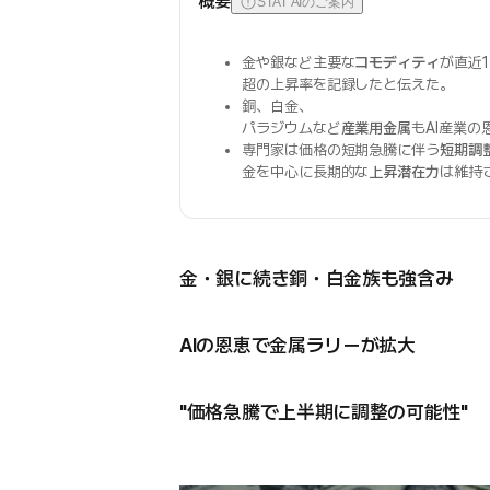
概要
STAT AIのご案内
金や銀など主要な
コモディティ
が直近1
超の上昇率を記録したと伝えた。
銅、白金、
パラジウムなど
産業用金属
もAI産業
専門家は価格の短期急騰に伴う
短期調
金を中心に長期的な
上昇潜在力
は維持
金・銀に続き銅・白金族も強含み
AIの恩恵で金属ラリーが拡大
"価格急騰で上半期に調整の可能性"