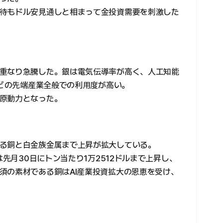
待もドル安見通しと相まって金投資需要を刺激した
重なり急騰した。銀は電気伝導率が高く、人工知能
などの先端産業全般での利用度が高い。
原動力となった。
る銅と白金族金属まで上昇が拡大している。
は先月30日にトン当たり1万2512ドルまで上昇し、
須の素材である銅はAI産業投資拡大の恩恵を受け、