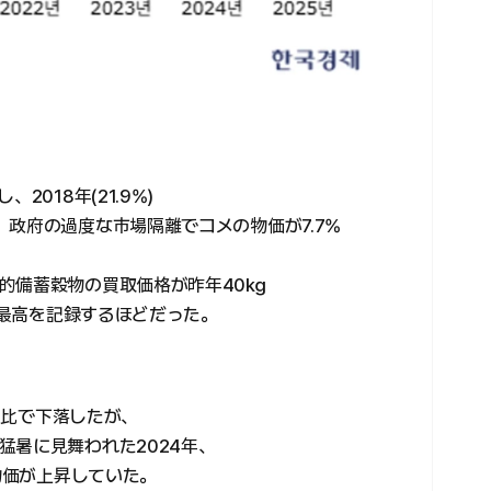
018年(21.9%)
政府の過度な市場隔離でコメの物価が7.7%
的備蓄穀物の買取価格が昨年40㎏
過去最高を記録するほどだった。
は前年比で下落したが、
猛暑に見舞われた2024年、
も物価が上昇していた。