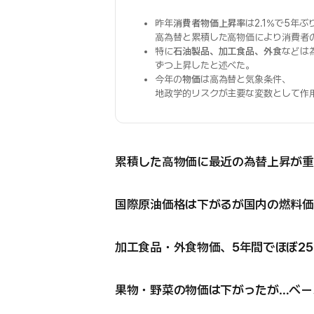
昨年
消費者物価上昇率
は2.1%で5年
高為替と累積した高物価により消費者
特に
石油製品、加工食品、外食
などは
ずつ上昇したと述べた。
今年の
物価
は高為替と気象条件、
地政学的リスクが主要な変数として作
累積した高物価に最近の為替上昇が重
国際原油価格は下がるが国内の燃料価
加工食品・外食物価、5年間でほぼ2
果物・野菜の物価は下がったが…ベー