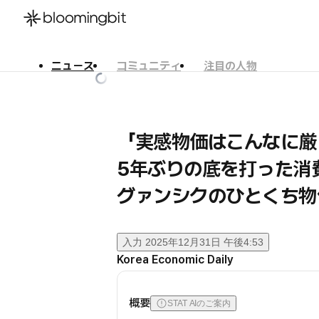
ニュース
コミュニティ
注目の人物
한국어
English
日本語
「実感物価はこんなに厳
5年ぶりの底を打った消費
グァンシクのひとくち物
入力
2025年12月31日 午後4:53
Korea Economic Daily
概要
STAT AIのご案内