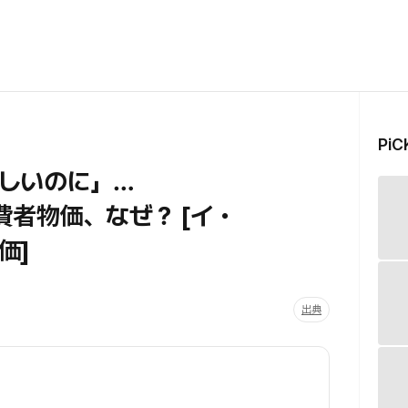
Pi
しいのに」…
者物価、なぜ？ [イ・
価]
出典