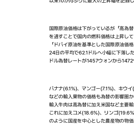
以来10か月ぶりに最大の上昇幅を記録
国際原油価格は下がっているが「高為替
を通すことで国内の燃料価格は上昇して
「ドバイ原油を基準とした国際原油価格は
24日の平均で62.1ドルへ小幅に下落
ドル為替レートが1457ウォンから14
バナナ(6.1%)、マンゴー(7.1%)、キウイ(1
などの輸入果物の価格も為替の影響圏か
輸入牛肉は高為替に加え米国など主要輸
これに加えコメ(18.6%)、リンゴ(19.6%)
のように国産を中心とした農産物の物価も