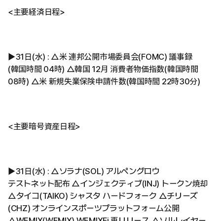
<主要経済日程>
▶31日(水) : △米 連邦公開市場委員会(FOMC) 議事録
(韓国時間 04時) △韓国 12月 消費者物価指数(韓国時間
08時) △米 新規失業保険申請件数(韓国時間 22時30分)
<主要暗号資産日程>
▶31日(水) : △ソラナ(SOL) アルペングロウ
テストネット配布 △インジェクティブ(INJ) トークン焼却
△タイコ(TAIKO) シャスタ ハードフォーク △チリーズ
(CHZ) オンラインスポーツプラットフォーム公開
△WEMIX(WEMIX) WEMIXFi 再リリース △ソルレイヤー