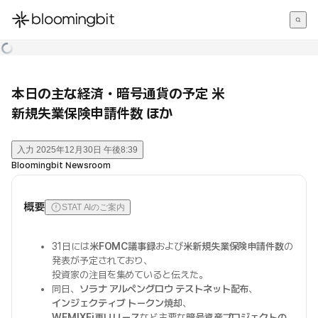
한국어
English
日本語
本日の主な経済・暗号通貨の予定 米
新規失業保険申請件数 ほか
入力
2025年12月30日 午後8:39
Bloomingbit Newsroom
概要
STAT AIのご案内
31日には
米FOMC議事録
および
米新規失業保険申請件数
の
発表が予定されており、
投資家の注目を集めていると伝えた。
同日、
ソラナ アルペングロウ テストネット配布
、
インジェクティブ トークン焼却
、
WEMIXFi再リリース
など主要な
暗号資産プロジェクトの