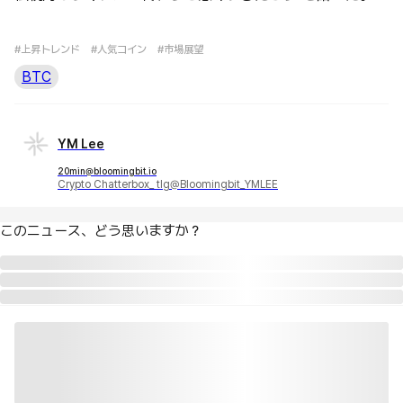
#上昇トレンド
#人気コイン
#市場展望
BTC
YM Lee
20min@bloomingbit.io
Crypto Chatterbox_ tlg@Bloomingbit_YMLEE
このニュース、どう思いますか？