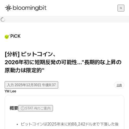
한국어
English
日本語
PiCK
[分析] ビットコイン、
2026年初に短期反発の可能性…"長期的な上昇の
原動力は限定的"
入力
2025年12月30日 午後8:37
出典
YM Lee
概要
STAT AIのご案内
ビットコインは2025年末に約88,242ドルまで下落した後