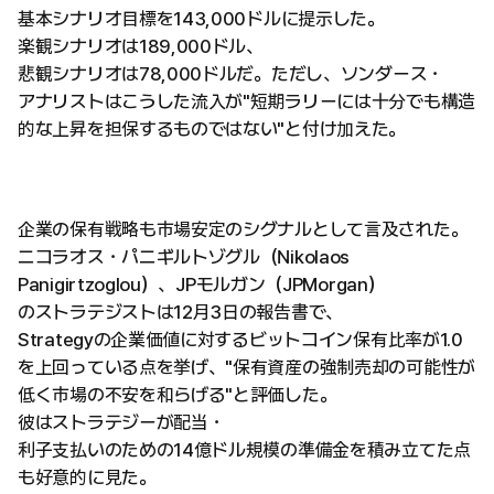
基本シナリオ目標を143,000ドルに提示した。
楽観シナリオは189,000ドル、
悲観シナリオは78,000ドルだ。ただし、ソンダース・
アナリストはこうした流入が"短期ラリーには十分でも構造
的な上昇を担保するものではない"と付け加えた。
企業の保有戦略も市場安定のシグナルとして言及された。
ニコラオス・パニギルトゾグル（Nikolaos
Panigirtzoglou）、JPモルガン（JPMorgan）
のストラテジストは12月3日の報告書で、
Strategyの企業価値に対するビットコイン保有比率が1.0
を上回っている点を挙げ、"保有資産の強制売却の可能性が
低く市場の不安を和らげる"と評価した。
彼はストラテジーが配当・
利子支払いのための14億ドル規模の準備金を積み立てた点
も好意的に見た。