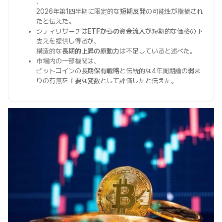
、
2026年第1四半期に限定的な
短期反発
の可能性が指摘され
たと伝えた。
シティリサーチは
ETFからの資金流入
が短期的な価格の下
支えを提供し得るが、
構造的な
長期的上昇の原動力
は不足していると述べた。
市場内の一部機関は、
ビットコインの
長期保有戦略
と伝統的な4年周期論の弱ま
りの有無を主要な変数として評価したと伝えた。