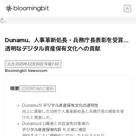
한국어
English
日本語
Dunamu、人事革新処長・兵務庁長表彰を受賞…
透明なデジタル資産保有文化への貢献
入力
2025年12月30日 午後7:42
Bloomingbit Newsroom
概要
STAT AIのご案内
Dunamuが
デジタル資産保有文化の透明性
向上に貢献した功労で人事革新処長と兵務庁長の表彰を受
けたと発表した。
Dunamuは公職者と兵役減免対象者の
デジタル資産保有内訳
を正確に確認・
提供することに積極的に協力したと伝えられた。