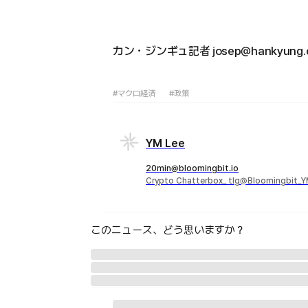
カン・ジンギュ記者 josep@hankyung.
#マクロ経済
#政策
YM Lee
20min@bloomingbit.io
Crypto Chatterbox_ tlg@Bloomingbit_
このニュース、どう思いますか？