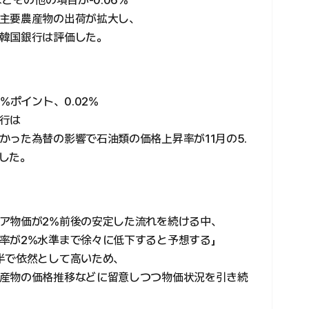
どその他の項目が-0.06%
主要農産物の出荷が拡大し、
韓国銀行は評価した。
%ポイント、0.02%
行は
った為替の影響で石油類の価格上昇率が11月の5.
明した。
ア物価が2%前後の安定した流れを続ける中、
率が2%水準まで徐々に低下すると予想する」
半で依然として高いため、
産物の価格推移などに留意しつつ物価状況を引き続