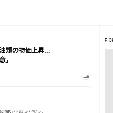
Pi
油類の物価上昇…
意」
出典
類の価格
が上昇したと伝えた。