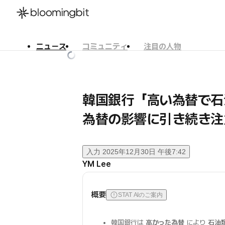
ニュース
コミュニティ
注目の人物
한국어
English
日本語
韓国銀行「高い為替で石
為替の影響に引き続き注
入力
2025年12月30日 午後7:42
YM Lee
概要
STAT AIのご案内
韓国銀行は
高かった為替
により
石油