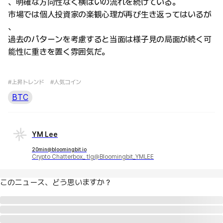
、明確な方向性なく横ばいの流れを続けている。
市場では個人投資家の楽観心理が再び生き返ってはいるが
、
過去のパターンを考慮すると当面は様子見の局面が続く可
能性に重きを置く雰囲気だ。
#上昇トレンド
#人気コイン
BTC
YM Lee
20min@bloomingbit.io
Crypto Chatterbox_ tlg@Bloomingbit_YMLEE
このニュース、どう思いますか？