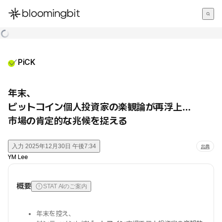
한국어
English
日本語
PiCK
年末、
ビットコイン個人投資家の楽観論が再浮上…
市場の肯定的な兆候を捉える
入力
2025年12月30日 午後7:34
出典
YM Lee
概要
STAT AIのご案内
年末を控え、