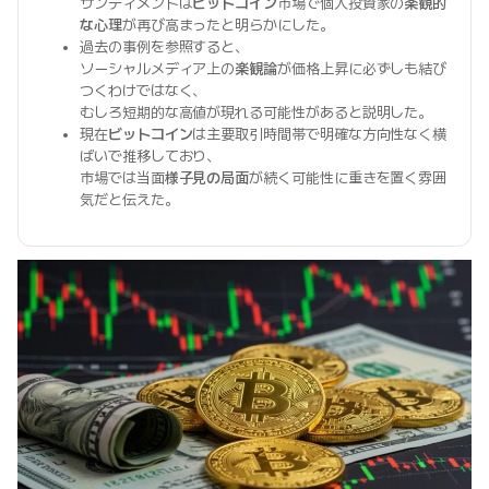
サンティメントは
ビットコイン
市場で個人投資家の
楽観的
な心理
が再び高まったと明らかにした。
過去の事例を参照すると、
ソーシャルメディア上の
楽観論
が価格上昇に必ずしも結び
つくわけではなく、
むしろ短期的な高値が現れる可能性があると説明した。
現在
ビットコイン
は主要取引時間帯で明確な方向性なく横
ばいで推移しており、
市場では当面
様子見の局面
が続く可能性に重きを置く雰囲
気だと伝えた。