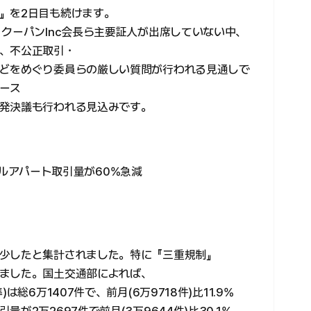
』を2日目も続けます。
クーパンInc会長ら主要証人が出席していない中、
、不公正取引・
どをめぐり委員らの厳しい質問が行われる見通しで
ース
発決議も行われる見込みです。
ソウルアパート取引量が60%急減
少したと集計されました。特に『三重規制』
ました。国土交通部によれば、
総6万1407件で、前月(6万9718件)比11.9%
2万2697件で前月(3万9644件)比30.1%