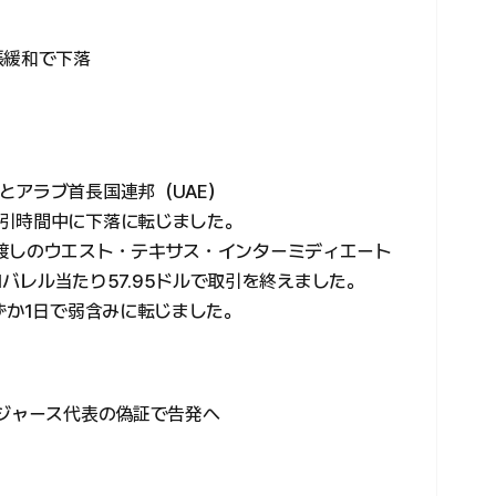
張緩和で下落
とアラブ首長国連邦（UAE）
引時間中に下落に転じました。
渡しのウエスト・テキサス・インターミディエート
安の1バレル当たり57.95ドルで取引を終えました。
ずか1日で弱含みに転じました。
ロジャース代表の偽証で告発へ