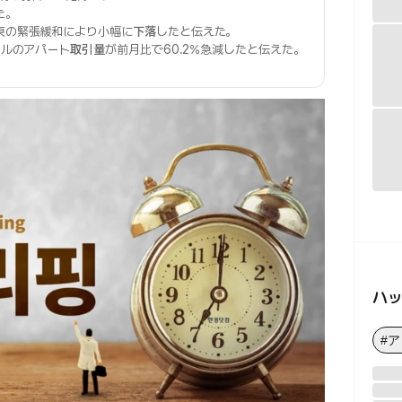
た。
東の緊張緩和により小幅に
下落
したと伝えた。
ウルのアパート
取引量
が前月比で60.2%急減したと伝えた。
ハ
#