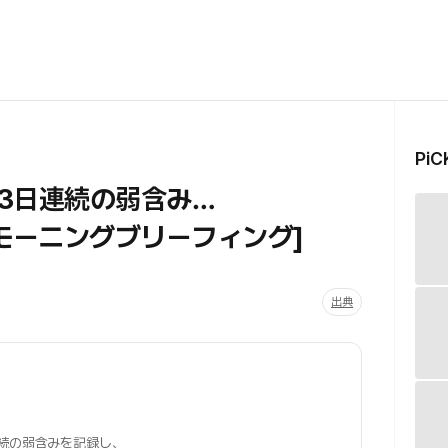
Pi
3日連続の弱含み…
モーニングブリーフィング]
出典
続の弱含みを記録し、