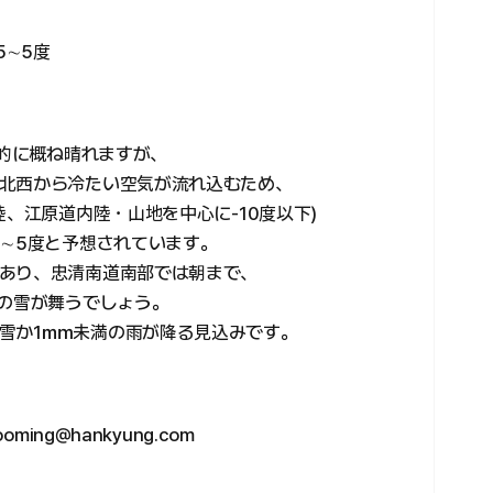
5∼5度
国的に概ね晴れますが、
北西から冷たい空気が流れ込むため、
陸、江原道内陸・山地を中心に-10度以下)
5∼5度と予想されています。
あり、忠清南道南部では朝まで、
満の雪が舞うでしょう。
の雪か1㎜未満の雨が降る見込みです。
ing@hankyung.com