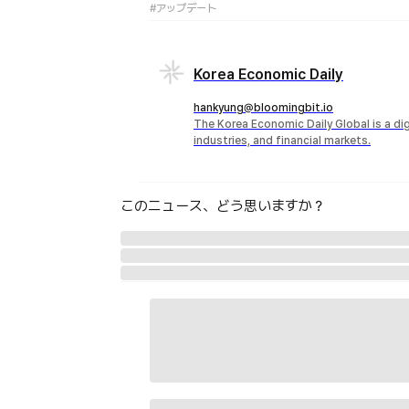
#アップデート
Korea Economic Daily
hankyung@bloomingbit.io
The Korea Economic Daily Global is a d
industries, and financial markets.
このニュース、どう思いますか？