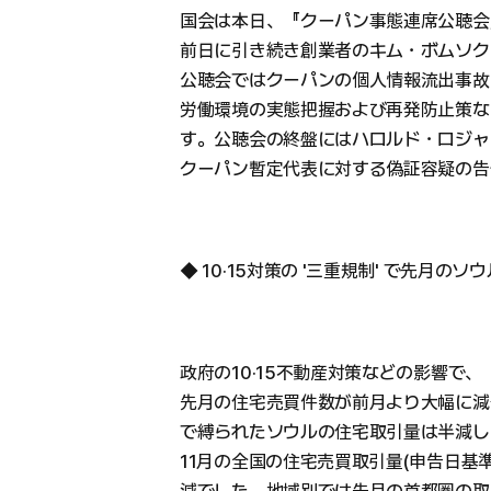
国会は本日、『クーパン事態連席公聴会
前日に引き続き創業者のキム・ボムソク 
公聴会ではクーパンの個人情報流出事故
労働環境の実態把握および再発防止策な
す。公聴会の終盤にはハロルド・ロジャ
クーパン暫定代表に対する偽証容疑の告
◆ 10·15対策の '三重規制' で先月の
政府の10·15不動産対策などの影響で、
先月の住宅売買件数が前月より大幅に減
で縛られたソウルの住宅取引量は半減し
11月の全国の住宅売買取引量(申告日基準)は
減でした。地域別では先月の首都圏の取引量が