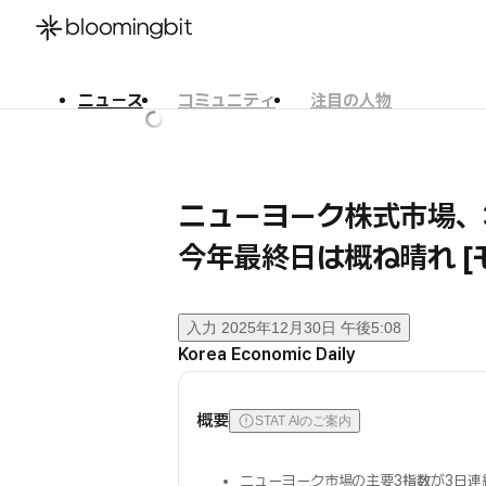
ニュース
コミュニティ
注目の人物
한국어
English
日本語
ニューヨーク株式市場、
今年最終日は概ね晴れ [
入力
2025年12月30日 午後5:08
Korea Economic Daily
概要
STAT AIのご案内
ニューヨーク市場の主要3
指数
が3日連