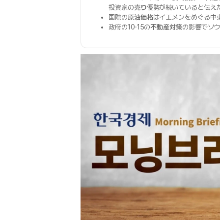
投資家の
売り
優勢が続いていると伝え
国際の
原油価格
はイエメンをめぐる中
政府の10·15の
不動産対策
の影響でソ