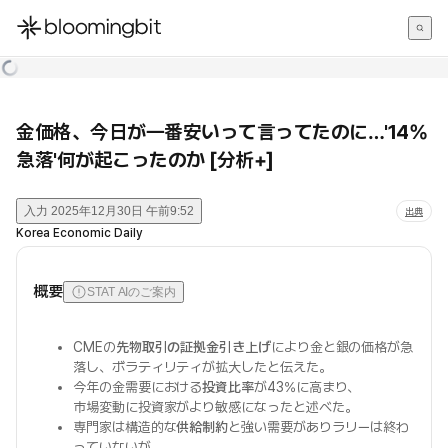
한국어
English
日本語
金価格、今日が一番安いって言ってたのに…'14%
急落'何が起こったのか [分析+]
入力
2025年12月30日 午前9:52
出典
Korea Economic Daily
概要
STAT AIのご案内
CMEの
先物取引の証拠金引き上げ
により金と銀の価格が急
落し、ボラティリティが拡大したと伝えた。
今年の金需要における
投資比率
が43%に高まり、
市場変動に投資家がより敏感になったと述べた。
専門家は構造的な
供給制約
と強い需要がありラリーは終わ
っていないが、