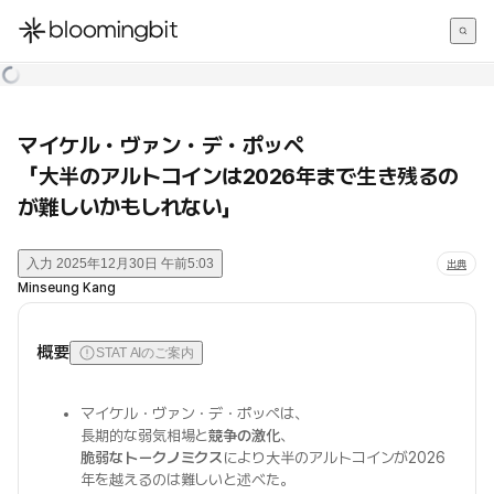
한국어
English
日本語
マイケル・ヴァン・デ・ポッペ
「大半のアルトコインは2026年まで生き残るの
が難しいかもしれない」
入力
2025年12月30日 午前5:03
出典
Minseung Kang
概要
STAT AIのご案内
マイケル・ヴァン・デ・ポッペは、
長期的な弱気相場と
競争の激化
、
脆弱なトークノミクス
により大半のアルトコインが2026
年を越えるのは難しいと述べた。