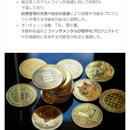
彼は多くのアルトコインが高値に対して約90%
下落しており、
財務管理の失敗
や
技術の進展
により回復不可能なプロジェ
クトが増える可能性があると説明した。
オンチェーン活動、TVL、取引量、
手数料収益など
ファンダメンタルが堅牢なプロジェクト
だ
けが長期的に生存する可能性があると強調した。