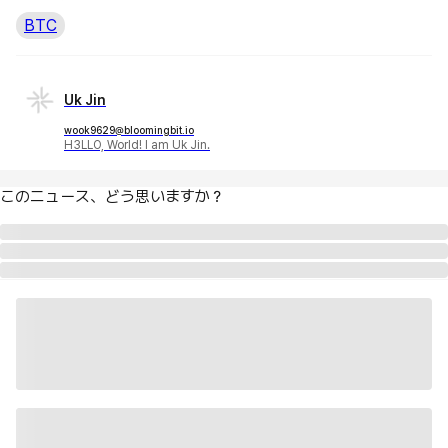
BTC
Uk Jin
wook9629@bloomingbit.io
H3LLO, World! I am Uk Jin.
このニュース、どう思いますか？