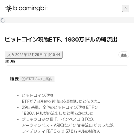
한국어
English
日本語
ビットコイン現物ETF、1930万ドルの純流出
入力
2025年12月29日 午後10:44
出典
Uk Jin
概要
STAT AIのご案内
ビットコイン現物
ETF
が7日連続で純流出を記録したと伝えた。
29日基準、全体のビットコイン現物
ETF
で
1930万ドル
が純流出したと明らかにした。
ブラックロック IBIT、インベスコ BTCO、
アークインベスト ARKBなどで
資金流出
があったが、
フィデリティ FBTCでは
570万ドルの純流入