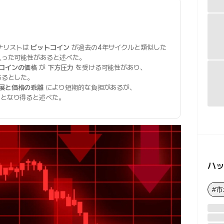
ナリストは
ビットコイン
が過去の4年サイクルと類似した
に入った可能性があると述べた。
コインの価格
が
下方圧力
を受ける可能性があり、
あるとした。
展と価格の乖離
により短期的な負担があるが、
となり得ると述べた。
ハ
#