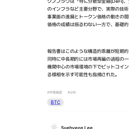
クノブラウは「特に分散型金融(DeFi)
のインフラなど主要分野で、実際の技術
事業面の進展とトークン価格の動きの間
価格の成績は振るわない一方で、基礎的
報告書はこのような構造的乖離が短期的
同時に中長期的には市場再編の過程の一
機関中心の市場環境の下でビットコイン
る様相を示す可能性も指摘された。
#市場展望
#分析
BTC
Suehyeon Lee