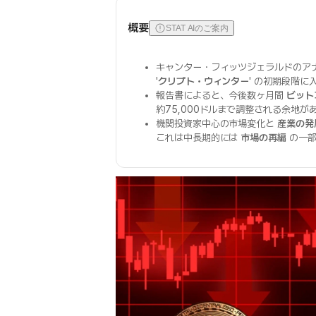
概要
STAT AIのご案内
キャンター・フィッツジェラルドのア
'
クリプト・ウィンター
' の初期段階
報告書によると、今後数ヶ月間
ビット
約75,000ドルまで調整される余地が
機関投資家中心の市場変化と
産業の発
これは中長期的には
市場の再編
の一部