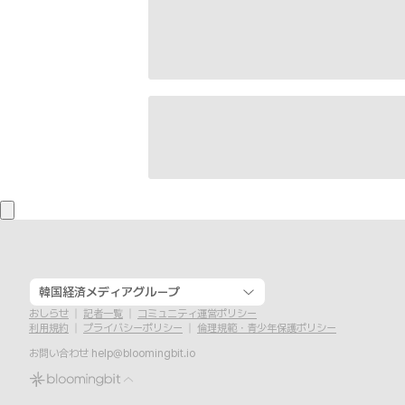
韓国経済メディアグループ
おしらせ
記者一覧
コミュニティ運営ポリシー
利用規約
プライバシーポリシー
倫理規範・青少年保護ポリシー
お問い合わせ
help@bloomingbit.io