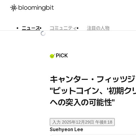
ニュース
コミュニティ
注目の人物
한국어
English
日本語
PiCK
キャンター・フィッツジ
"ビットコイン、'初期ク
への突入の可能性"
入力
2025年12月29日 午後8:18
Suehyeon Lee