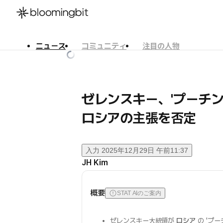
ニュース
コミュニティ
注目の人物
한국어
English
日本語
ゼレンスキー、'プーチン
ロシアの主張を否定
入力
2025年12月29日 午前11:37
JH Kim
概要
STAT AIのご案内
ゼレンスキー大統領が
ロシア
の 'プ