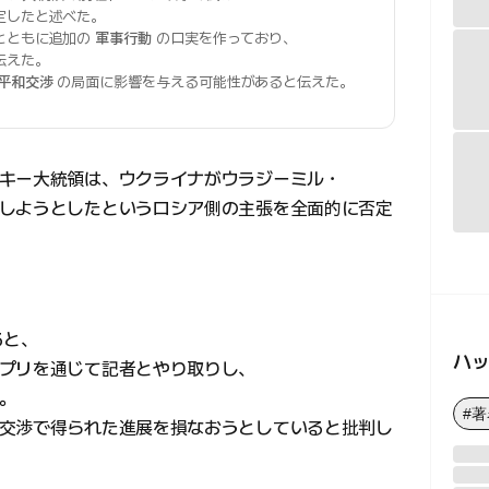
定したと述べた。
とともに追加の
軍事行動
の口実を作っており、
伝えた。
平和交渉
の局面に影響を与える可能性があると伝えた。
キー大統領は、ウクライナがウラジーミル・
しようとしたというロシア側の主張を全面的に否定
ると、
ハ
プリを通じて記者とやり取りし、
。
#
交渉で得られた進展を損なおうとしていると批判し