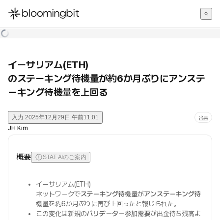
한국어
English
日本語
イーサリアム(ETH)
のステーキング待機量が約6か月ぶりにアンステ
ーキング待機量を上回る
入力
2025年12月29日 午前11:01
出典
JH Kim
概要
STAT AIのご案内
イーサリアム(ETH)
ネットワークで
ステーキング待機量
が
アンステーキング待
機量
を約6か月ぶりに再び上回ったと報じられた。
この変化は新規の
バリデーター参加需要
が出金待ち残高よ