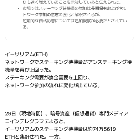
りも速く増えていることを示唆していると伝えられた。
市場ではステーキング待機量の増加は
長期保有およびネッ
トワーク参加の意志
の強化と解釈されるが、
短期的な価格影響については追加観察が必要だとされてい
る。
イーサリアム(ETH)
ネットワークでステーキング待機量がアンステーキング待
機量を再び上回った。
ステーキング需要が換金需要を上回り、
ネットワーク参加の流れに変化が出ている。
29日（現地時間）、暗号資産（仮想通貨）専門メディア
コインテレグラフによると、
イーサリアムのステーキング待機量は約74万5619
ETHと集計された。一方、