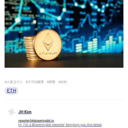
#人気コイン
#マクロ経済
#政策
#分析
ETH
JH Kim
reporter1@bloomingbit.io
Hi, I'm a Bloomingbit reporter, bringing you the latest