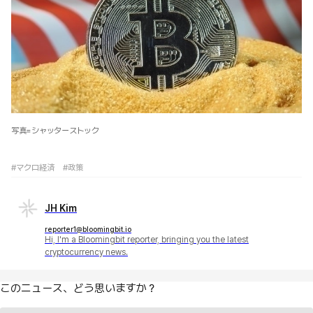
写真=シャッターストック
#マクロ経済
#政策
JH Kim
reporter1@bloomingbit.io
Hi, I'm a Bloomingbit reporter, bringing you the latest
cryptocurrency news.
このニュース、どう思いますか？