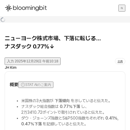
한국어
English
日本語
ニューヨーク株式市場、下落に転じる…
ナスダック 0.77%↓
入力
2025年12月29日 午前10:18
出典
JH Kim
概要
STAT AIのご案内
米国株の3大指数が
下落傾向
を示していると伝えた。
ナスダック総合指数は
0.77%下落
し、
2万3410.72ポイントで取引されていると伝えた。
ダウ・ジョーンズ指数とS&P500指数もそれぞれ
0.41%
,
0.47%下落
を記録していると伝えた。